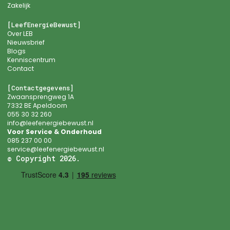
Zakelijk
[LeefEnergieBewust]
Over LEB
Nieuwsbrief
Blogs
Kenniscentrum
Contact
[Contactgegevens]
Zwaansprengweg 1A
7332 BE Apeldoorn
055 30 32 260
info@leefenergiebewust.nl
Voor Service & Onderhoud
085 237 00 00
service@leefenergiebewust.nl
© Copyright 2026.