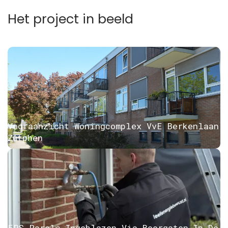
Het project in beeld
Vooraanzicht Woningcomplex VvE Berkenlaan
Zutphen
EPS-Parels Ingeblazen Via Boorgaten In De