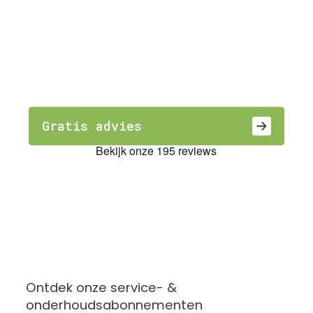
een schone
toekomst
De energietransitie voor iedereen
toegankelijk maken, daar streven wij
naar.
Gratis advies
Ontdek onze service- &
onderhoudsabonnementen