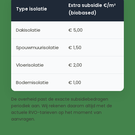
Extra subsidie €/m²
Type isolatie
(biobased)
Dakisolatie
€ 5,00
Spouwmuurisolatie
€ 1,50
Vloerisolatie
€ 2,00
Bodemisolatie
€ 1,00
De overheid past de exacte subsidiebedragen
periodiek aan. Wij rekenen daarom altijd met de
actuele RVO-tarieven op het moment van
aanvragen.