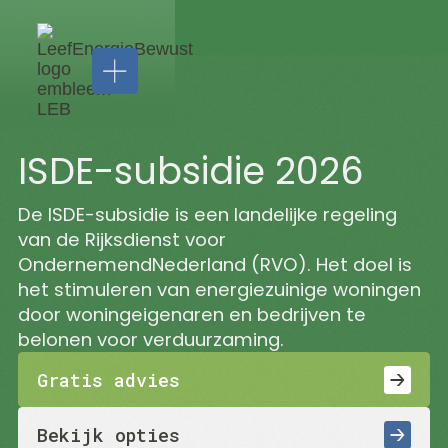
ISDE-subsidie 2026
De ISDE-subsidie is een landelijke regeling
van de Rijksdienst voor
Installatie
OndernemendNederland (RVO). Het doel is
Zonnepanelen
het stimuleren van energiezuinige woningen
Thuisbatterijen
door woningeigenaren en bedrijven te
Airco's
belonen voor verduurzaming.
Laadpalen
LEB
Gratis advies
Service
Isolatie
&
Vloerisolatie
Zakelijk
Bekijk opties
Spouwmuurisolatie
Onderhoud