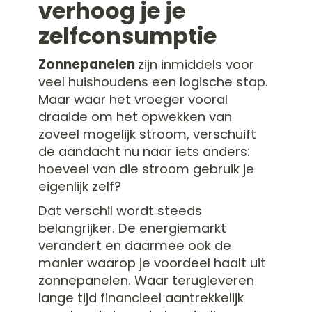
verhoog je je
duizenden
huiseigenaren
zelfconsumptie
juist nú kiezen
voor isolatie
Zonnepanelen
zijn inmiddels voor
veel huishoudens een logische stap.
Maar waar het vroeger vooral
draaide om het opwekken van
zoveel mogelijk stroom, verschuift
de aandacht nu naar iets anders:
hoeveel van die stroom gebruik je
eigenlijk zelf?
Dat verschil wordt steeds
belangrijker. De energiemarkt
verandert en daarmee ook de
manier waarop je voordeel haalt uit
zonnepanelen. Waar terugleveren
lange tijd financieel aantrekkelijk