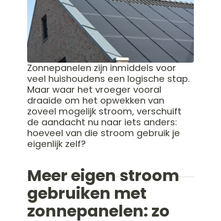
Aannemers
Dakisolatie
Zonnepanelen
Vastgoedeigenaren
Bodemisolatie
Airco's
Klant via partner
Subsidie
Biobased isolatie
Service
Zakelijk Service &
Woningisolatie
aanvraag
Onderhoud
Gevelonderhoud
Eneco klanten
ISDE-subsidie
Bekijk
LeefEnergieBewust
2026
Gevelreiniging
Zonnepanelen zijn inmiddels voor
Gemeentelijke
Gevel
alle
Over
veel huishoudens een logische stap.
subsidies
impregneren
LeefEnergieBewust
blogs
Maar waar het vroeger vooral
Voegwerk
Nieuws
Hoe groot
draaide om het opwekken van
renovatie
Ons Team
moet mijn
zoveel mogelijk stroom, verschuift
Spouwvervuiling
thuisbatterij
de aandacht nu naar iets anders:
verwijderen
zijn?
Constructief
hoeveel van die stroom gebruik je
Netcongestie
herstel
eigenlijk zelf?
uitgelegd: Slim
Flora & Fauna
energiegebruik
voorzieningen
steeds
Meer eigen stroom
belangrijker
gebruiken met
Voorkom dure
gevelschade
zonnepanelen: zo
aan je woning
Waarom