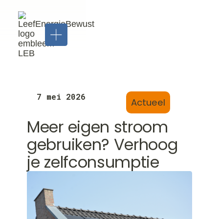
7 mei 2026
Actueel
Meer eigen stroom
Installatie
gebruiken? Verhoog
Zonnepanelen
Thuisbatterijen
je zelfconsumptie
Airco's
Laadpalen
LEB
Service
Isolatie
&
Vloerisolatie
Zakelijk
Spouwmuurisolatie
Onderhoud