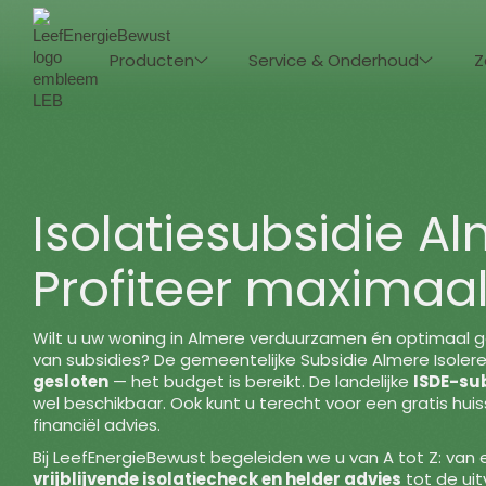
Producten
Service & Onderhoud
Z
Isolatiesubsidie A
Profiteer maximaal
Wilt u uw woning in Almere verduurzamen én optimaal 
van subsidies? De gemeentelijke Subsidie Almere Isolere
gesloten
— het budget is bereikt. De landelijke
ISDE-su
wel beschikbaar. Ook kunt u terecht voor een gratis huis
financiël advies.
Bij LeefEnergieBewust begeleiden we u van A tot Z: van
vrijblijvende isolatiecheck en helder advies
tot de uit