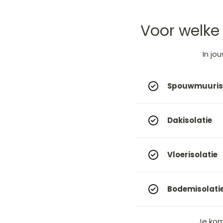
Voor welke 
In
jo
Spouwmuuriso
Dakisolatie
Vloerisolatie
Bodemisolati
Je kom