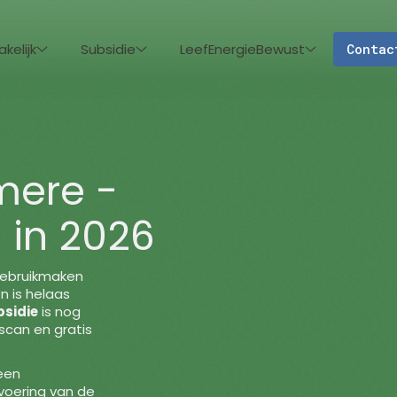
akelijk
Subsidie
LeefEnergieBewust
Contac
lmere -
 in 2026
gebruikmaken
n is helaas
bsidie
is nog
scan en gratis
 een
voering van de