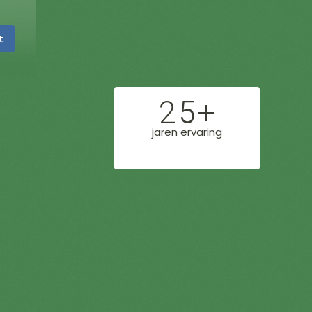
t
25+
jaren ervaring