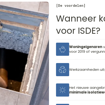
[De voordelen]
Wanneer k
voor ISDE?
Woningeigenaren
v
voor 2019 of vergunnin
Werkzaamheden uit
Het nieuwe aangebr
minimale isolatie