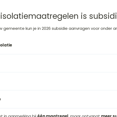
isolatiemaatregelen is subsid
uw gemeente
kun je in 2026 subsidie aanvragen voor onder a
latie
e
t in aanmerking bij
één maatregel
, maar ontvangt
meer su