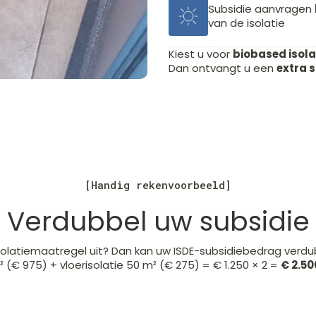
Subsidie aanvragen
van de isolatie
Kiest u voor
biobased isola
Dan ontvangt u een
extra 
[Handig rekenvoorbeeld]
Verdubbel uw subsidie
solatiemaatregel uit? Dan kan uw ISDE-subsidiebedrag verdu
² (€ 975) + vloerisolatie 50 m² (€ 275) = € 1.250 × 2 =
€ 2.50