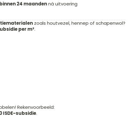
binnen 24 maanden
ná uitvoering
tiematerialen
zoals houtvezel, hennep of schapenwol?
subsidie per m²
.
bbelen! Rekenvoorbeeld:
0 ISDE-subsidie
.