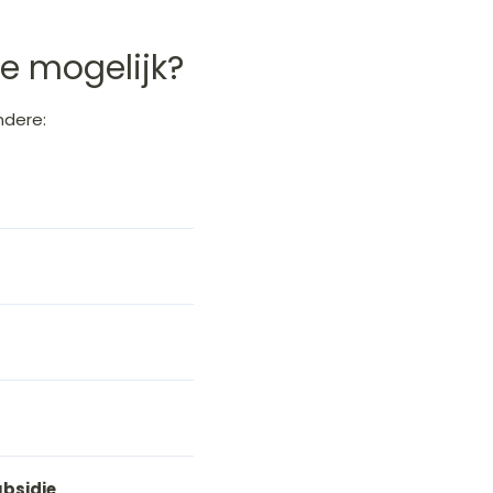
ie mogelijk?
ndere:
bsidie