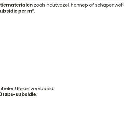
tiematerialen
zoals houtvezel, hennep of schapenwol?
subsidie per m²
.
bbelen! Rekenvoorbeeld:
0 ISDE-subsidie
.