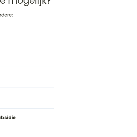
ie mogelijk?
ndere:
bsidie