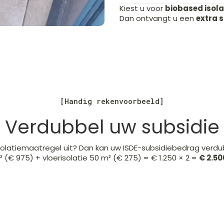
Kiest u voor
biobased isola
Dan ontvangt u een
extra 
[Handig rekenvoorbeeld]
Verdubbel uw subsidie
solatiemaatregel uit? Dan kan uw ISDE-subsidiebedrag verdu
² (€ 975) + vloerisolatie 50 m² (€ 275) = € 1.250 × 2 =
€ 2.50