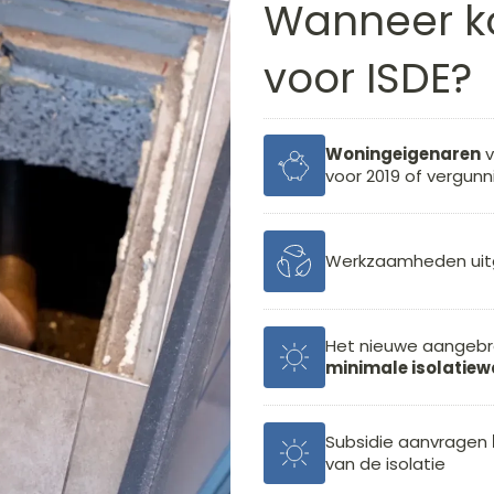
Wanneer k
voor ISDE?
Woningeigenaren
v
voor 2019 of vergunnin
Werkzaamheden uit
Het nieuwe aangebr
minimale isolatie
Subsidie aanvragen
van de isolatie