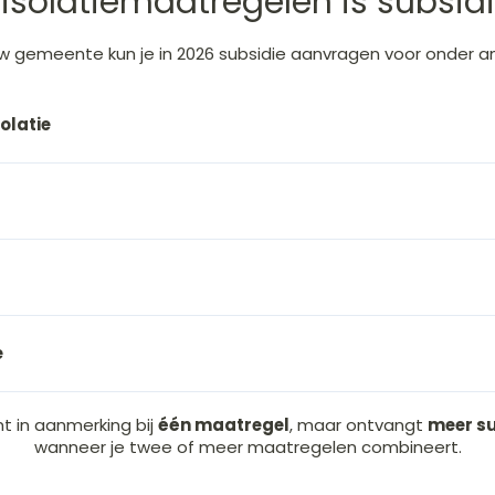
isolatiemaatregelen is subsid
uw gemeente
kun je in 2026 subsidie aanvragen voor onder a
latie
e
t in aanmerking bij
één maatregel
, maar ontvangt
meer su
wanneer je twee of meer maatregelen combineert.