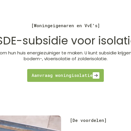
[Woningeigenaren en VvE's]
SDE-subsidie voor isolat
om hun huis energiezuiniger te maken. U kunt subsidie krijg
bodem-, vloerisolatie of zolderisolatie.
Aanvraag woningisolatie
[De voordelen]