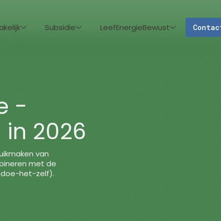
akelijk
Subsidie
LeefEnergieBewust
Contac
e -
 in 2026
ruikmaken van
ombineren met de
doe-het-zelf).