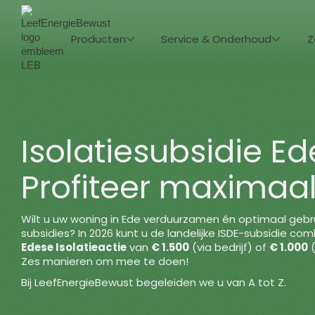
Producten
Service & Onderhoud
Z
Isolatiesubsidie Ed
Profiteer maximaal
Wilt u uw woning in Ede verduurzamen én optimaal geb
subsidies? In 2026 kunt u de landelijke ISDE-subsidie c
Edese Isolatieactie
van
€ 1.500
(via bedrijf) of
€ 1.000
(
Zes manieren om mee te doen!
Bij LeefEnergieBewust begeleiden we u van A tot Z.