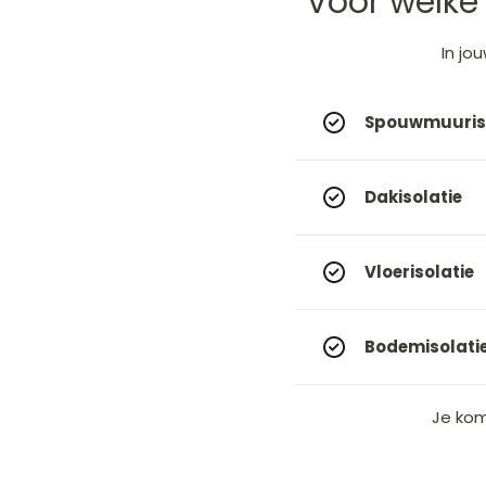
Voor welke 
In
jo
Spouwmuuriso
Dakisolatie
Vloerisolatie
Bodemisolati
Je kom