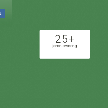
t
25+
jaren ervaring