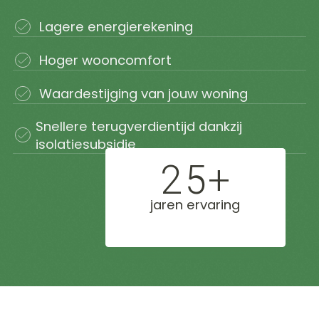
duizenden
huiseigenaren
Lagere energierekening
juist nú kiezen
voor isolatie
Hoger wooncomfort
Waardestijging van jouw woning
Snellere terugverdientijd dankzij
isolatiesubsidie
25+
jaren ervaring