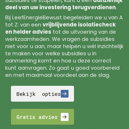
subsidies te stapelen, kunt u een
aanzienlijk
Aannemers
Dakisolatie
Zonnepanelen
deel van uw investering terugverdienen
.
Vastgoedeigenaren
Bodemisolatie
Airco's
Klant via partner
Subsidie
Biobased isolatie
Bij LeefEnergieBewust begeleiden we u van A
Service
Zakelijk Service &
Woningisolatie
aanvraag
tot Z: van een
vrijblijvende isolatiecheck
Onderhoud
Gevelonderhoud
Eneco klanten
ISDE-subsidie
en helder advies
tot de uitvoering van de
Bekijk
LeefEnergieBewust
2026
Gevelreiniging
werkzaamheden. We vragen de subsidies
Gemeentelijke
Gevel
alle
Over
niet voor u aan, maar helpen u wél inzichtelijk
subsidies
impregneren
LeefEnergieBewust
blogs
te maken voor welke subsidies u in
Voegwerk
Nieuws
Hoe groot
renovatie
Ons Team
aanmerking komt en hoe u deze correct
moet mijn
Spouwvervuiling
kunt aanvragen. Zo gaat u goed voorbereid
thuisbatterij
verwijderen
en met maximaal voordeel aan de slag.
zijn?
Constructief
Netcongestie
herstel
uitgelegd: Slim
Flora & Fauna
energiegebruik
Bekijk opties
voorzieningen
steeds
belangrijker
Voorkom dure
gevelschade
Gratis advies
aan je woning
Waarom