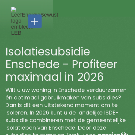
Isolatiesubsidie
Enschede - Profiteer
maximaal in 2026
Installatie
Zonnepanelen
Wilt u uw woning in Enschede verduurzamen
Thuisbatterijen
én optimaal gebruikmaken van subsidies?
Airco's
Laadpalen
Dan is dit een uitstekend moment om te
LEB
isoleren. In 2026 kunt u de landelijke ISDE-
Service
Isolatie
subsidie combineren met de gemeentelijke
&
Vloerisolatie
isolatiebon van Enschede. Door deze
Zakelijk
Spouwmuurisolatie
Onderhoud