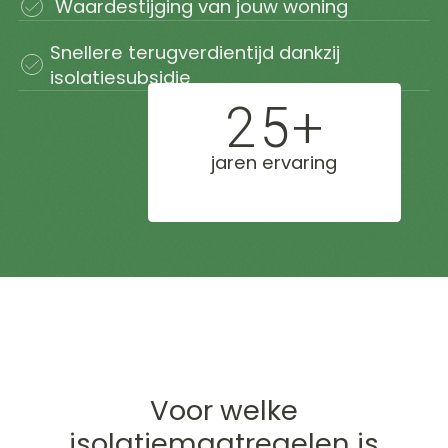
Waardestijging van jouw woning
duizenden
huiseigenaren
Snellere terugverdientijd dankzij
juist nú kiezen
voor isolatie
isolatiesubsidie
25+
jaren ervaring
Voor welke
isolatiemaatregelen is