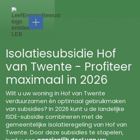
Isolatiesubsidie Hof
van Twente - Profiteer
maximaal in 2026
Installatie
Zonnepanelen
Wilt u uw woning in Hof van Twente
Thuisbatterijen
verduurzamen én optimaal gebruikmaken
Airco's
Laadpalen
van subsidies? In 2026 kunt u de landelijke
LEB
ISDE-subsidie combineren met de
Service
Isolatie
gemeentelijke isolatieregeling van Hof van
&
Vloerisolatie
Twente. Door deze subsidies te stapelen,
Zakelijk
Spouwmuurisolatie
Onderhoud