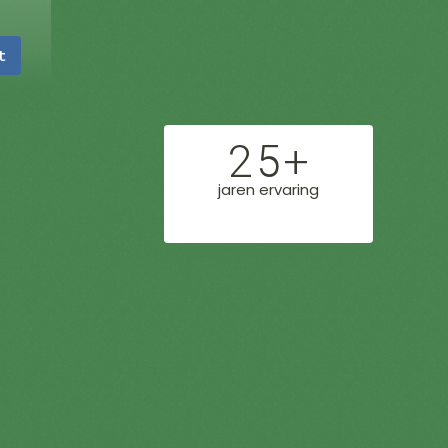
t
25+
jaren ervaring