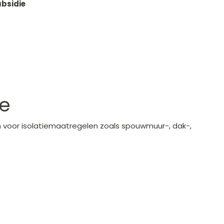
bsidie
ie
en voor isolatiemaatregelen zoals spouwmuur-, dak-,