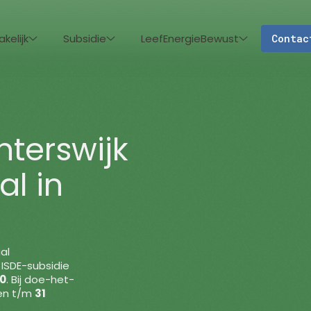
akelijk
Subsidie
LeefEnergieBewust
Contac
nterswijk
al in
al
 ISDE-subsidie
00
. Bij doe-het-
gen t/m
31