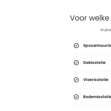
Voor welke 
In
jo
Spouwmuuriso
Dakisolatie
Vloerisolatie
Bodemisolati