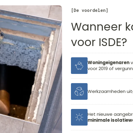
[De voordelen]
Wanneer k
voor ISDE?
Woningeigenaren
v
voor 2019 of vergunnin
Werkzaamheden uit
Het nieuwe aangebr
minimale isolatie