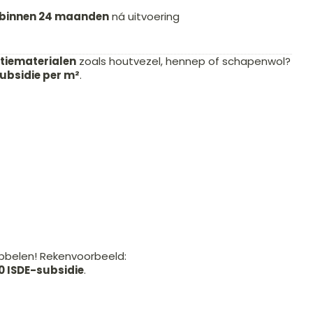
binnen 24 maanden
ná uitvoering
tiematerialen
zoals houtvezel, hennep of schapenwol?
subsidie per m²
.
bbelen! Rekenvoorbeeld:
0 ISDE-subsidie
.