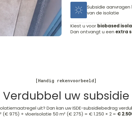
Subsidie aanvragen
van de isolatie
Kiest u voor
biobased isola
Dan ontvangt u een
extra 
[Handig rekenvoorbeeld]
Verdubbel uw subsidie
solatiemaatregel uit? Dan kan uw ISDE-subsidiebedrag verdu
² (€ 975) + vloerisolatie 50 m² (€ 275) = € 1.250 × 2 =
€ 2.50