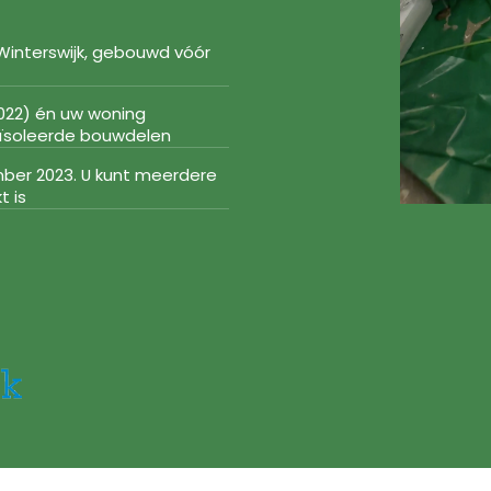
Winterswijk, gebouwd vóór
022) én uw woning
geïsoleerde bouwdelen
mber 2023. U kunt meerdere
t is