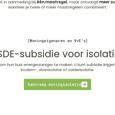
t in aanmerking bij
één maatregel
, maar ontvangt
meer su
wanneer je twee of meer maatregelen combineert.
[Woningeigenaren en VvE's]
SDE-subsidie voor isolat
om hun huis energiezuiniger te maken. U kunt subsidie krijg
bodem-, vloerisolatie of zolderisolatie.
Aanvraag woningisolatie