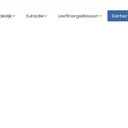
akelijk
Subsidie
LeefEnergieBewust
Contac
Installatie
Laadpa
€ 1.45
De Easee laadpaal
ontworpen voor g
en dynamisch lade
Europese on
ontwerp.
Compact en 