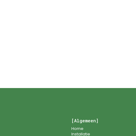
Hulp nodig bi
055 30 32 26
[Algemeen]
Home
Installatie