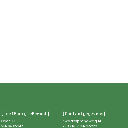
j het vinden van jouw product?
0
contactformulier.
[LeefEnergieBewust]
[Contactgegevens]
Over LEB
Zwaansprengweg 1A
Nieuwsbrief
7332 BE Apeldoorn