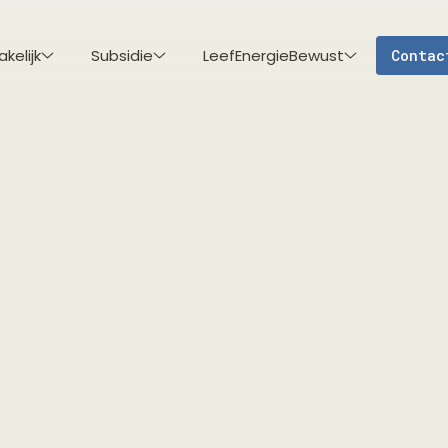
akelijk
Subsidie
LeefEnergieBewust
Contac